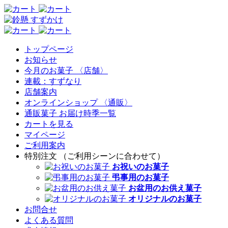
トップページ
お知らせ
今月のお菓子 〈店舗〉
連載：すずなり
店舗案内
オンラインショップ 〈通販〉
通販菓子 お届け時季一覧
カートを見る
マイページ
ご利用案内
特別注文 （ご利用シーンに合わせて）
お祝いのお菓子
弔事用のお菓子
お盆用のお供え菓子
オリジナルのお菓子
お問合せ
よくある質問