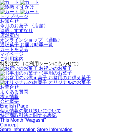
トップページ
お知らせ
今月のお菓子 〈店舗〉
連載：すずなり
店舗案内
オンラインショップ 〈通販〉
通販菓子 お届け時季一覧
カートを見る
マイページ
ご利用案内
特別注文 （ご利用シーンに合わせて）
お祝いのお菓子
弔事用のお菓子
お盆用のお供え菓子
オリジナルのお菓子
お問合せ
よくある質問
求人情報
会社概要
English Page
個人情報の取り扱いについて
特定商取引法に関する表記
This Month “Wagashi"
Concept
Store Information
Store Information