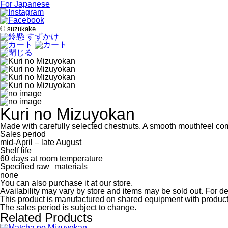
For Japanese
©
suzukake
Kuri no Mizuyokan
Made with carefully selected chestnuts. A smooth mouthfeel com
Sales period
mid-April – late August
Shelf life
60 days at room temperature
Specified raw materials
none
You can also purchase it at our store.
Availability may vary by store and items may be sold out. For deta
This product is manufactured on shared equipment with products
The sales period is subject to change.
Related Products