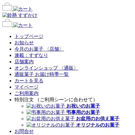
トップページ
お知らせ
今月のお菓子 〈店舗〉
連載：すずなり
店舗案内
オンラインショップ 〈通販〉
通販菓子 お届け時季一覧
カートを見る
マイページ
ご利用案内
特別注文 （ご利用シーンに合わせて）
お祝いのお菓子
弔事用のお菓子
お盆用のお供え菓子
オリジナルのお菓子
お問合せ