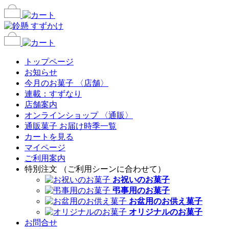
トップページ
お知らせ
今月のお菓子 〈店舗〉
連載：すずなり
店舗案内
オンラインショップ 〈通販〉
通販菓子 お届け時季一覧
カートを見る
マイページ
ご利用案内
特別注文 （ご利用シーンに合わせて）
お祝いのお菓子
弔事用のお菓子
お盆用のお供え菓子
オリジナルのお菓子
お問合せ