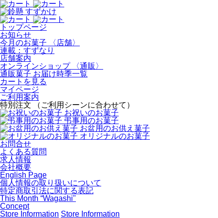
トップページ
お知らせ
今月のお菓子 〈店舗〉
連載：すずなり
店舗案内
オンラインショップ 〈通販〉
通販菓子 お届け時季一覧
カートを見る
マイページ
ご利用案内
特別注文 （ご利用シーンに合わせて）
お祝いのお菓子
弔事用のお菓子
お盆用のお供え菓子
オリジナルのお菓子
お問合せ
よくある質問
求人情報
会社概要
English Page
個人情報の取り扱いについて
特定商取引法に関する表記
This Month “Wagashi"
Concept
Store Information
Store Information