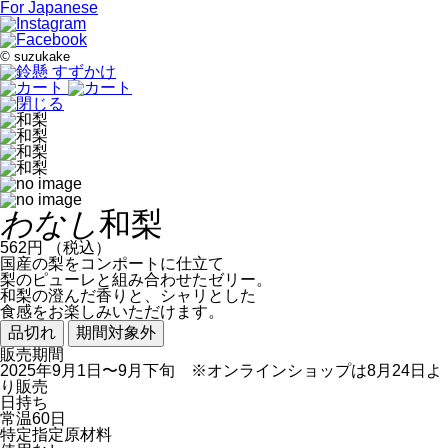
For Japanese
©
suzukake
わなし
和梨
562
円 （税込）
国産の梨をコンポートに仕立て
梨のピューレと組み合わせたゼリー。
和梨の澄んだ香りと、シャリとした
食感をお楽しみいただけます。
販売期間
2025年9月1日〜9月下旬 ※オンラインショップは8月24日よ
り販売
日持ち
常温60日
特定指定原材料