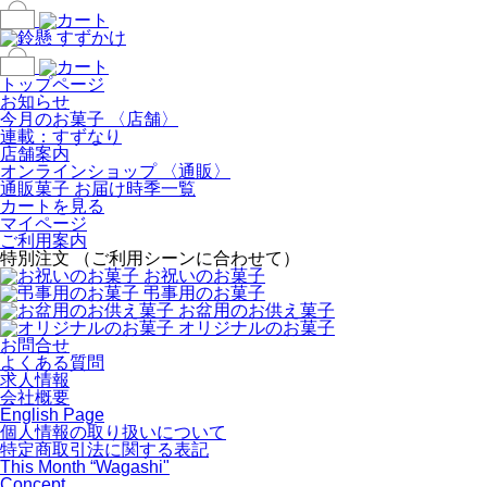
トップページ
お知らせ
今月のお菓子 〈店舗〉
連載：すずなり
店舗案内
オンラインショップ 〈通販〉
通販菓子 お届け時季一覧
カートを見る
マイページ
ご利用案内
特別注文 （ご利用シーンに合わせて）
お祝いのお菓子
弔事用のお菓子
お盆用のお供え菓子
オリジナルのお菓子
お問合せ
よくある質問
求人情報
会社概要
English Page
個人情報の取り扱いについて
特定商取引法に関する表記
This Month “Wagashi"
Concept