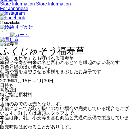
Store Information
Store Information
For Japanese
©
suzukake
ふくじゅそう
福寿草
別名「元日草」とも呼ばれる福寿草
幸福と長寿が由来の名と言われるとても縁起のよい花です
黄色と緑の淡い色合いに
朝霜や雪を連想させる氷餅をまぶしたお菓子です
販売期間
2026年1月15日～1月30日
日持ち
常温2日
特定指定原材料
小麦
店頭のみでの販売となります。
店舗によってお取り扱いのない場合や完売している場合もござ
います。詳しくは店頭スタッフまで。
本品は卵、乳、小麦等を含む商品と共通の設備で製造していま
す。
販売時期は変わることがあります。