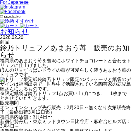
For Japanese
©
suzukake
お知らせ
2026.02.20
商品
鈴乃トリュフ／あまおう苺 販売のお知
らせ
福岡県のあまおう苺を贅沢にホワイトチョコレートと合わせト
リュフに仕上げました。
ほんのり甘ずっぱいドライの苺が可愛らしく装うあまおう苺の
トリュフです。
鈴乃トリュフ限定のパッケージと紙袋のデ
ザインは福岡出身で、世界中で活躍されている陶芸家の鹿児島
睦さんによるものです。
※限定紙袋は鈴乃トリュフ1点お買い上げにつき、 1枚まで
とさせていただきます。
販売期間
オンラインショップ先行販売 ：2月20日～無くなり次第販売終
了（最終出荷3月12日迄）
福岡県内店舗：3月4日〜
新宿伊勢丹店・東京ミッドタウン日比谷店・麻布台ヒルズ店：
3月4日～
※数量限定のためなくなり次第、販売終了いたします。