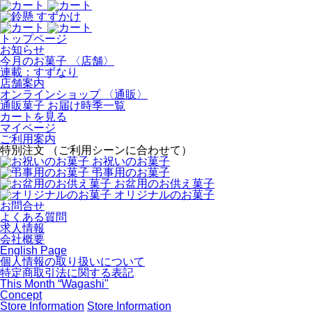
トップページ
お知らせ
今月のお菓子 〈店舗〉
連載：すずなり
店舗案内
オンラインショップ 〈通販〉
通販菓子 お届け時季一覧
カートを見る
マイページ
ご利用案内
特別注文 （ご利用シーンに合わせて）
お祝いのお菓子
弔事用のお菓子
お盆用のお供え菓子
オリジナルのお菓子
お問合せ
よくある質問
求人情報
会社概要
English Page
個人情報の取り扱いについて
特定商取引法に関する表記
This Month “Wagashi"
Concept
Store Information
Store Information