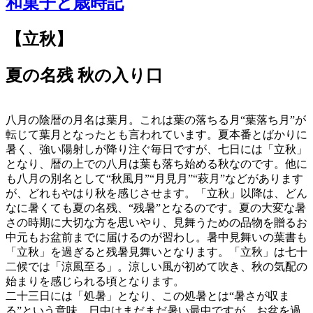
和菓子と歳時記
【立秋】
夏の名残 秋の入り口
八月の陰暦の月名は葉月。これは葉の落ちる月“葉落ち月”が
転じて葉月となったとも言われています。夏本番とばかりに
暑く、強い陽射しが降り注ぐ毎日ですが、七日には「立秋」
となり、暦の上での八月は葉も落ち始める秋なのです。他に
も八月の別名として“秋風月”“月見月”“萩月”などがあります
が、どれもやはり秋を感じさせます。「立秋」以降は、どん
なに暑くても夏の名残、“残暑”となるのです。夏の大変な暑
さの時期に大切な方を思いやり、見舞うための品物を贈るお
中元もお盆前までに届けるのが習わし。暑中見舞いの葉書も
「立秋」を過ぎると残暑見舞いとなります。「立秋」は七十
二候では「涼風至る」。涼しい風が初めて吹き、秋の気配の
始まりを感じられる頃となります。
二十三日には「処暑」となり、この処暑とは“暑さが収ま
る”という意味。日中はまだまだ暑い最中ですが、お盆を過