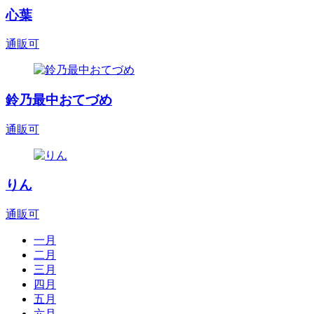
心葉
通販可
鈴乃最中おてづめ
通販可
りん
通販可
一月
二月
三月
四月
五月
六月