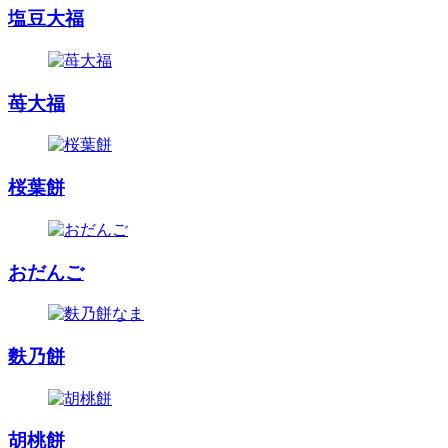
塩豆大福
苺大福
桜葉餅
おだんご
麩乃餅
胡桃餅