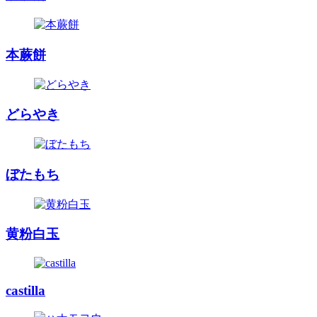
本蕨餅
どらやき
ぼたもち
黄粉白玉
castilla