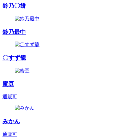
鈴乃〇餅
鈴乃最中
〇すず籠
蜜豆
通販可
みかん
通販可