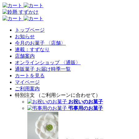
トップページ
お知らせ
今月のお菓子 〈店舗〉
連載：すずなり
店舗案内
オンラインショップ 〈通販〉
通販菓子 お届け時季一覧
カートを見る
マイページ
ご利用案内
特別注文 （ご利用シーンに合わせて）
お祝いのお菓子
弔事用のお菓子