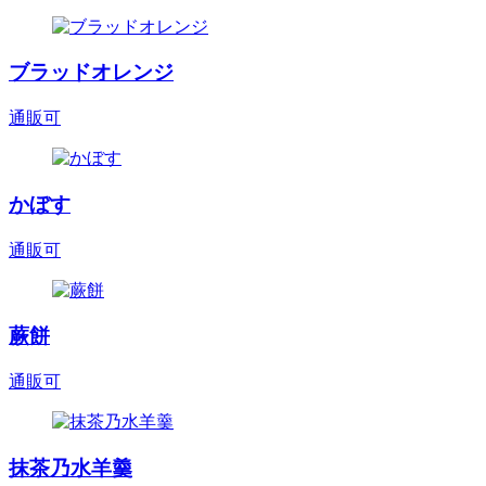
ブラッドオレンジ
通販可
かぼす
通販可
蕨餅
通販可
抹茶乃水羊羹