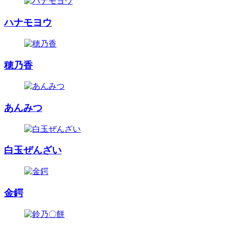
ハナモヨウ
穂乃香
あんみつ
白玉ぜんざい
金鍔