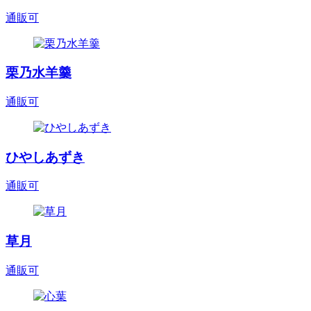
通販可
栗乃水羊羹
通販可
ひやしあずき
通販可
草月
通販可