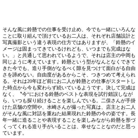
そんな風に鈴懸での仕事を受け止め、今でも一緒にいろんな
ことに取り組んで頂けているお二人は、それぞれ店舗設計と
写真撮影という違う表現の仕方ではありますが、「鈴懸のイ
メージは固まってきているけれども、いつまでも完成はな
い。」と共通して思われているようで、それは店主の中岡も
同じように考えています。鈴懸という型がなんとなくできて
きた今でも、造り手側がなるべく隙を見つけて面白がる自由
さを諦めない。自由度があるからこそ、つきつめて考えられ
る。それは20年ほど前にお二人が鈴懸との仕事がスタートし
た時点から今も変わらず続いているようです。決して完成は
なく、〝今“における鈴懸のベストな表現を試行錯誤しなが
ら、いつも探り続けることを楽しんでいる。二俣さんが手掛
けた店舗の空間や、水崎さんが撮った写真は、店主とお二人
がそんな風に対話を重ねた結果現れた鈴懸の今の姿です。長
年一緒に造ることや表現することを楽しみながら鈴懸を形づ
くってくれる造り手がいることは、幸せなことなのだと思っ
ています。