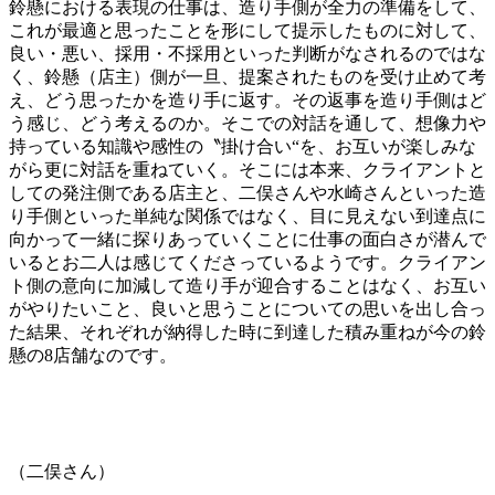
鈴懸における表現の仕事は、造り手側が全力の準備をして、
これが最適と思ったことを形にして提示したものに対して、
良い・悪い、採用・不採用といった判断がなされるのではな
く、鈴懸（店主）側が一旦、提案されたものを受け止めて考
え、どう思ったかを造り手に返す。その返事を造り手側はど
う感じ、どう考えるのか。そこでの対話を通して、想像力や
持っている知識や感性の〝掛け合い“を、お互いが楽しみな
がら更に対話を重ねていく。そこには本来、クライアントと
しての発注側である店主と、二俣さんや水崎さんといった造
り手側といった単純な関係ではなく、目に見えない到達点に
向かって一緒に探りあっていくことに仕事の面白さが潜んで
いるとお二人は感じてくださっているようです。クライアン
ト側の意向に加減して造り手が迎合することはなく、お互い
がやりたいこと、良いと思うことについての思いを出し合っ
た結果、それぞれが納得した時に到達した積み重ねが今の鈴
懸の8店舗なのです。
（二俣さん）