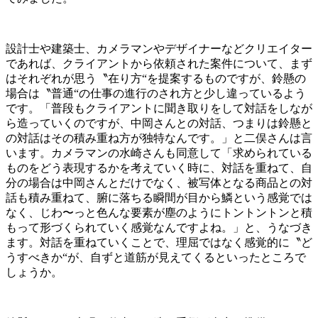
設計士や建築士、カメラマンやデザイナーなどクリエイター
であれば、クライアントから依頼された案件について、まず
はそれぞれが思う〝在り方“を提案するものですが、鈴懸の
場合は〝普通“の仕事の進行のされ方と少し違っているよう
です。「普段もクライアントに聞き取りをして対話をしなが
ら造っていくのですが、中岡さんとの対話、つまりは鈴懸と
の対話はその積み重ね方が独特なんです。」と二俣さんは言
います。カメラマンの水崎さんも同意して「求められている
ものをどう表現するかを考えていく時に、対話を重ねて、自
分の場合は中岡さんとだけでなく、被写体となる商品との対
話も積み重ねて、腑に落ちる瞬間が目から鱗という感覚では
なく、じわ〜っと色んな要素が塵のようにトントントンと積
もって形づくられていく感覚なんですよね。」と、うなづき
ます。対話を重ねていくことで、理屈ではなく感覚的に〝ど
うすべきか“が、自ずと道筋が見えてくるといったところで
しょうか。