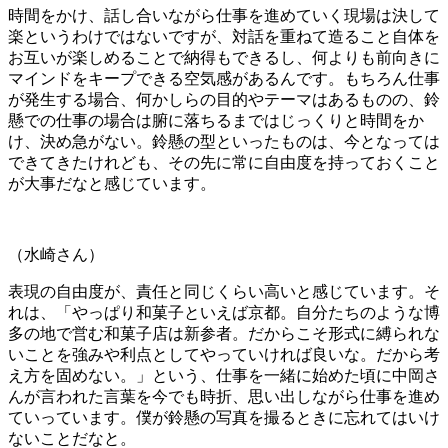
時間をかけ、話し合いながら仕事を進めていく現場は決して
楽というわけではないですが、対話を重ねて造ること自体を
お互いが楽しめることで納得もできるし、何よりも前向きに
マインドをキープできる空気感があるんです。もちろん仕事
が発生する場合、何かしらの目的やテーマはあるものの、鈴
懸での仕事の場合は腑に落ちるまではじっくりと時間をか
け、決め急がない。鈴懸の型といったものは、今となっては
できてきたけれども、その先に常に自由度を持っておくこと
が大事だなと感じています。
（水崎さん）
表現の自由度が、責任と同じくらい高いと感じています。そ
れは、「やっぱり和菓子といえば京都。自分たちのような博
多の地で営む和菓子店は新参者。だからこそ形式に縛られな
いことを強みや利点としてやっていければ良いな。だから考
え方を固めない。」という、仕事を一緒に始めた頃に中岡さ
んが言われた言葉を今でも時折、思い出しながら仕事を進め
ていっています。僕が鈴懸の写真を撮るときに忘れてはいけ
ないことだなと。