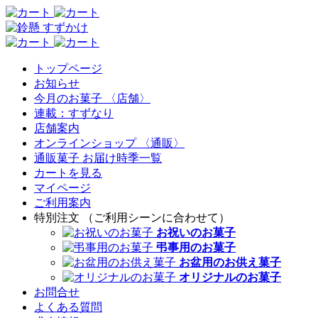
トップページ
お知らせ
今月のお菓子 〈店舗〉
連載：すずなり
店舗案内
オンラインショップ 〈通販〉
通販菓子 お届け時季一覧
カートを見る
マイページ
ご利用案内
特別注文 （ご利用シーンに合わせて）
お祝いのお菓子
弔事用のお菓子
お盆用のお供え菓子
オリジナルのお菓子
お問合せ
よくある質問