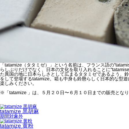
「tatamize（タタミゼ）」という名前は、フランス語の“t
らしぶりだけでなく、日本の文化を取り入れることに“tatam
た異国の地に日本らしさとして広まるタタミゼであるよう、鈴懸
をして登場するtatamize。箱も中身も鈴懸らしく日本的
楽しみください。
※「tatamize 」は、５月２０日〜６月１０日までの販売とな
tatamize 黒胡麻
期間対象外
tatamize 黄粉