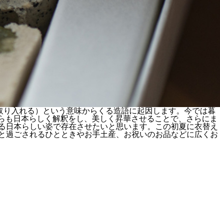
生活に取り入れる）という意味からくる造語に起因します。今では暮
ながらも日本らしく解釈をし、美しく昇華させることで、さらにま
表せる日本らしい姿で存在させたいと思います。この初夏に衣替え
くりと過ごされるひとときやお手土産、お祝いのお品などに広くお