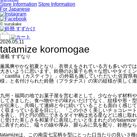
Store Information
Store Information
For Japanese
©
suzukake
2026.05.11
tatamize koromogae
連載 すずなり
薫風爽やかな初夏となり、衣替えをされている方も多いのでは
大きいように思います。鈴懸のお菓子も色々な想いやタイミング
「castilla（カスティラ）」の外箱も施していただいた
様」と名付けられた鈴懸（プラタナス）の実の紋様が美しく連
九州・福岡の地でお菓子屋を営む者として、少なからず材料や
してきました。食べ物やその味わいだけでなく、紋様や形・型
が伝来し、共鳴して連綿と今に続いていることも面白く感じて
く収まっている姿を目にし、「この小さく美しいチョコレート
を表し、円と円の間にできるダイヤ柄は光る星などに感じ取れ
じ受けた美しさを和菓子に表現したいと生まれたのがtatam
に表すために、端々の線や厚み、膨らみに気を配り、鈴懸なら
tatamizeは、この南蛮七宝柄を型にとった口当たりの良