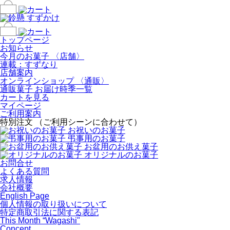
トップページ
お知らせ
今月のお菓子 〈店舗〉
連載：すずなり
店舗案内
オンラインショップ 〈通販〉
通販菓子 お届け時季一覧
カートを見る
マイページ
ご利用案内
特別注文 （ご利用シーンに合わせて）
お祝いのお菓子
弔事用のお菓子
お盆用のお供え菓子
オリジナルのお菓子
お問合せ
よくある質問
求人情報
会社概要
English Page
個人情報の取り扱いについて
特定商取引法に関する表記
This Month “Wagashi"
Concept