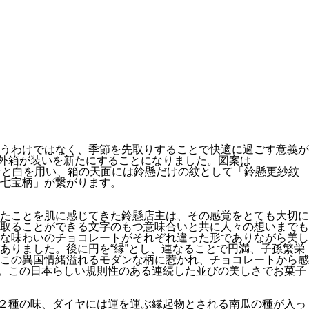
うわけではなく、季節を先取りすることで快適に過ごす意義が
の外箱が装いを新たにすることになりました。図案は
の青と白を用い、箱の天面には鈴懸だけの紋として「鈴懸更紗紋
七宝柄」が繋がります。
たことを肌に感じてきた鈴懸店主は、その感覚をとても大切に
取ることができる文字のもつ意味合いと共に人々の想いまでも
な味わいのチョコレートがそれぞれ違った形でありながら美し
ありました。後に円を“縁”とし、連なることで円満、子孫繁栄
この異国情緒溢れるモダンな柄に惹かれ、チョコレートから感
紋様。この日本らしい規則性のある連続した並びの美しさでお菓子
粉の２種の味、ダイヤには運を運ぶ縁起物とされる南瓜の種が入っ