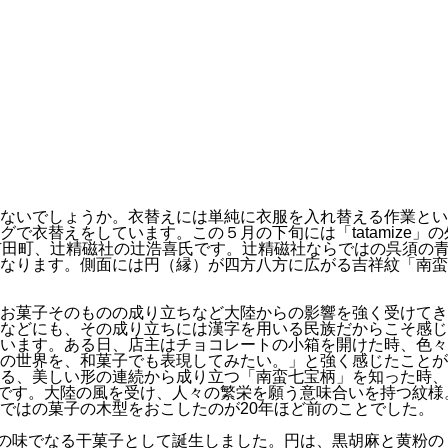
ないでしょうか。衣替えには単純に衣服を入れ替える作業とい
で衣替えをしています。この５月の下旬には「tatamize」
佐賀県有田町、辻精磁社の辻浩喜氏です。辻精磁社ならではの呉須
なります。側面には円（縁）が四方八方に広がる吉祥紋「南蛮
お菓子そのものの成り立ちなど大陸からの影響を強く受けてき
などにも、その成り立ちには漢字を用いる民族だからこそ感じ
います。ある日、店主はチョコレートの小箱を開けた時、色々
の世界を、和菓子でも表現してみたい。」と強く感じたことが
る、美しい形の連続から成り立つ「南蛮七宝柄」を知った時、
izeです。大陸の風を受け、人々の繁栄を願う意味合いを持つ
ではの菓子の木型をおこしたのが20年ほど前のことでした。
い３種の味でなる干菓子として誕生しました。円は、黒胡麻と黄