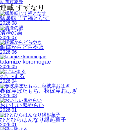
期間対象外
連載 すずなり
猛暑転じて福となす
2026.08
清浄の渦
2026.07
銅鑼からどらやき
2026.06
tatamize koromogae
2026.05
○△□-まる
2026.04
春彼岸ぼたもち、秋彼岸おはぎ
2026.03
おいしい鬼やらい
2026.01
ひとひらはんなり縁起菓子
2026.01